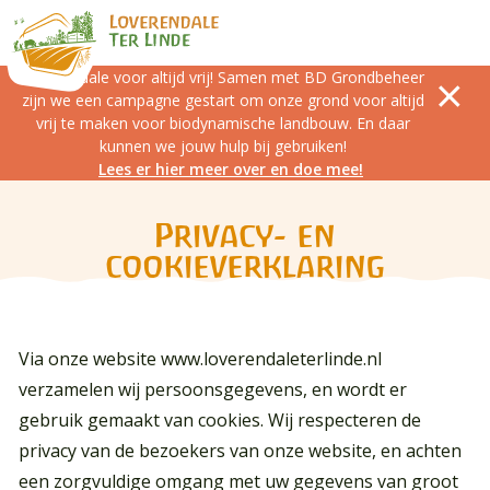
Loverendale voor altijd vrij! Samen met BD Grondbeheer
zijn we een campagne gestart om onze grond voor altijd
vrij te maken voor biodynamische landbouw. En daar
kunnen we jouw hulp bij gebruiken!
Lees er hier meer over en doe mee!
Privacy- en
cookieverklaring
Via onze website
www.loverendaleterlinde.nl
verzamelen wij persoonsgegevens, en wordt er
gebruik gemaakt van cookies. Wij respecteren de
privacy van de bezoekers van onze website, en achten
een zorgvuldige omgang met uw gegevens van groot