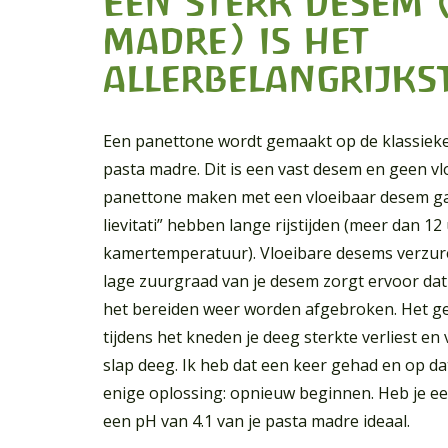
Een sterk desem 
madre) is het
allerbelangrijks
Een panettone wordt gemaakt op de klassiek
pasta madre. Dit is een vast desem en geen v
panettone maken met een vloeibaar desem gaa
lievitati” hebben lange rijstijden (meer dan 12
kamertemperatuur). Vloeibare desems verzure
lage zuurgraad van je desem zorgt ervoor dat 
het bereiden weer worden afgebroken. Het ge
tijdens het kneden je deeg sterkte verliest en
slap deeg. Ik heb dat een keer gehad en op d
enige oplossing: opnieuw beginnen. Heb je e
Waar ben je naar op zoek?
een pH van 4.1 van je pasta madre ideaal.