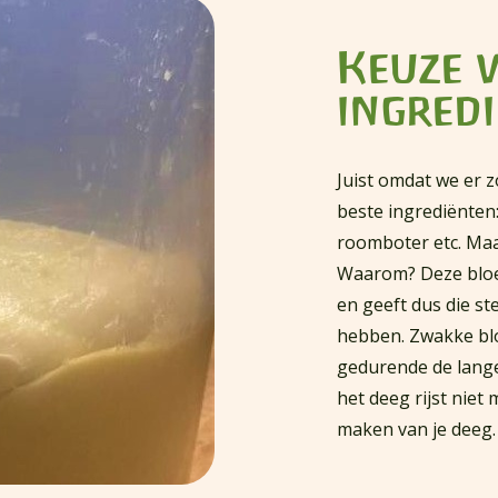
Keuze 
ingred
Juist omdat we er z
beste ingrediënten:
roomboter etc. Maa
Waarom? Deze bloe
en geeft dus die st
hebben. Zwakke blo
gedurende de lange 
het deeg rijst niet 
maken van je deeg.