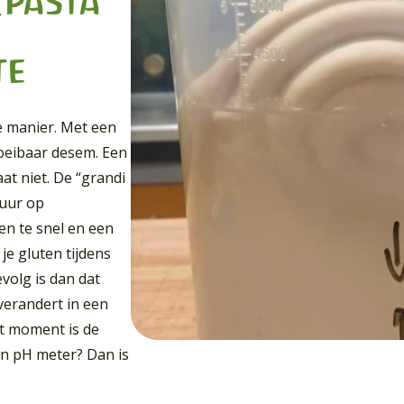
(pasta
te
e manier. Met een
loeibaar desem. Een
t niet. De “grandi
 uur op
n te snel en een
je gluten tijdens
volg is dan dat
 verandert in een
at moment is de
en pH meter? Dan is