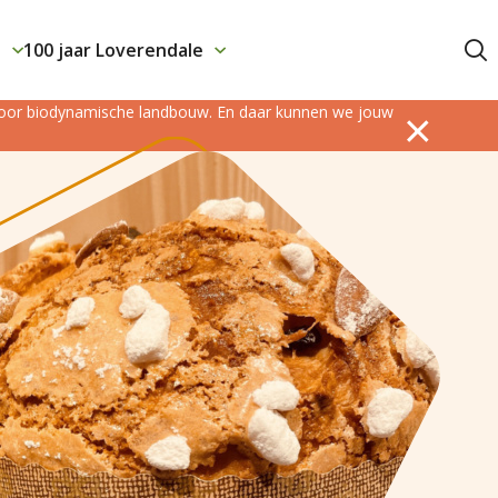
j
100 jaar Loverendale
Contact
 voor biodynamische landbouw. En daar kunnen we jouw