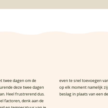
et twee dagen om de
even te snel toevoegen van
durende deze twee dagen
op elk moment namelijk zijn
aan. Heel frustrerend dus.
beslag in plaats van een d
el factoren, denk aan de
eid en temperatuur van je