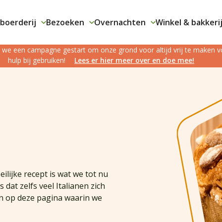
boerderij
Bezoeken
Overnachten
Winkel & bakkeri
jn we een campagne gestart om onze grond voor altijd vrij te maken
hulp bij gebruiken!
Lees er hier meer over en doe mee!
ilijke recept is wat we tot nu
dat zelfs veel Italianen zich
en op deze pagina waarin we