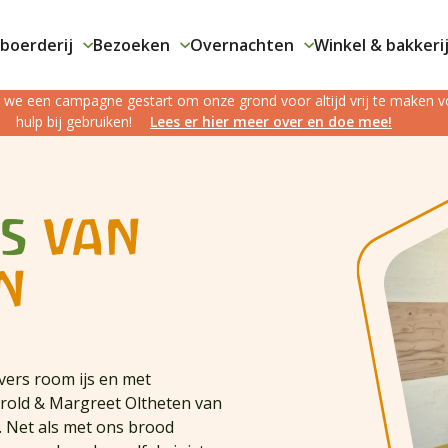
boerderij
Bezoeken
Overnachten
Winkel & bakkeri
jn we een campagne gestart om onze grond voor altijd vrij te maken
hulp bij gebruiken!
Lees er hier meer over en doe mee!
js
van
n
ers room ijs en met
Harold & Margreet Oltheten van
s. Net als met ons brood