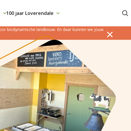
j
100 jaar Loverendale
Contact
 voor biodynamische landbouw. En daar kunnen we jouw