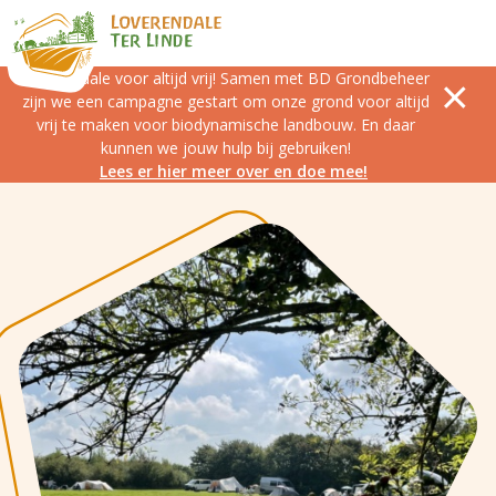
Loverendale voor altijd vrij! Samen met BD Grondbeheer
zijn we een campagne gestart om onze grond voor altijd
vrij te maken voor biodynamische landbouw. En daar
kunnen we jouw hulp bij gebruiken!
Lees er hier meer over en doe mee!