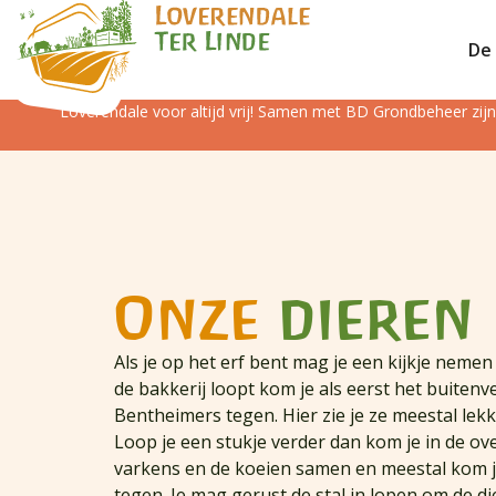
De 
Loverendale voor altijd vrij! Samen met BD Grondbeheer zi
Onze
dieren
Als je op het erf bent mag je een kijkje nemen 
de bakkerij loopt kom je als eerst het buitenv
Bentheimers tegen. Hier zie je ze meestal lek
Loop je een stukje verder dan kom je in de ove
varkens en de koeien samen en meestal kom 
tegen. Je mag gerust de stal in lopen om de d