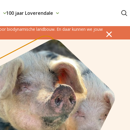
j
100 jaar Loverendale
Contact
 voor biodynamische landbouw. En daar kunnen we jouw