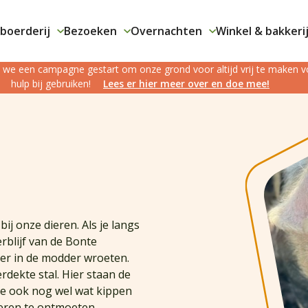
boerderij
Bezoeken
Overnachten
Winkel & bakkeri
jn we een campagne gestart om onze grond voor altijd vrij te maken
hulp bij gebruiken!
Lees er hier meer over en doe mee!
bij onze dieren. Als je langs
erblijf van de Bonte
ker in de modder wroeten.
rdekte stal. Hier staan de
je ook nog wel wat kippen
ieren te ontmoeten.