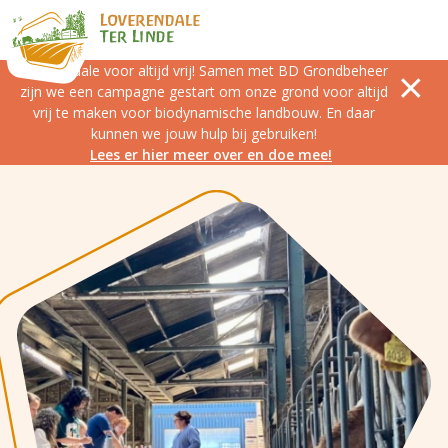
Loverendale voor altijd vrij! Samen met BD Grondbeheer
zijn we een campagne gestart om onze grond voor altijd
vrij te maken voor biodynamische landbouw. En daar
kunnen we jouw hulp bij gebruiken!
Lees er hier meer over en doe mee!