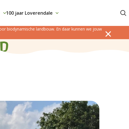
j
100 jaar Loverendale
Contact
 voor biodynamische landbouw. En daar kunnen we jouw
ld