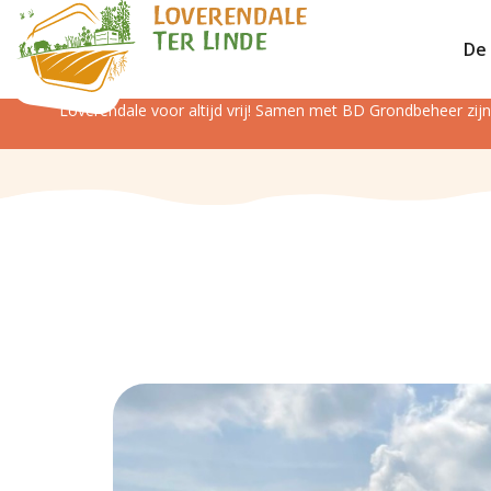
De 
Loverendale voor altijd vrij! Samen met BD Grondbeheer zi