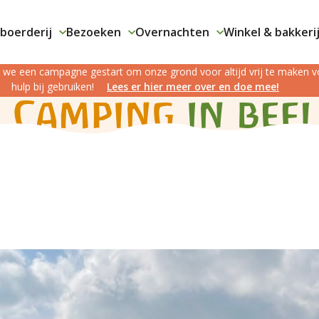
boerderij
Bezoeken
Overnachten
Winkel & bakkeri
jn we een campagne gestart om onze grond voor altijd vrij te maken
hulp bij gebruiken!
Lees er hier meer over en doe mee!
Camping
in bee