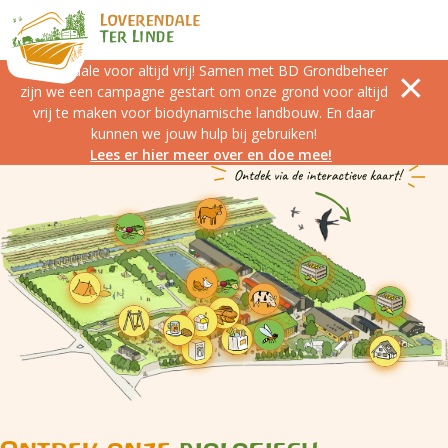
Loverendale voor altijd vrij! Samen met BD Grondbeheer
zijn we een campagne gestart om onze grond voor altijd
vrij te maken voor biodynamische landbouw. En daar
kunnen we jouw hulp bij gebruiken!
Lees er hier meer over en doe mee!