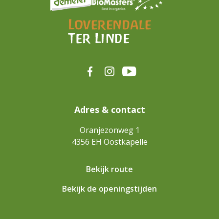
Adres & contact
Oranjezonweg 1
4356 EH
Oostkapelle
Bekijk route
Bekijk de openingstijden
Strokenteelt
Sinds 2020 zijn
Bijenstal
Koffiebar
bijna alle percelen