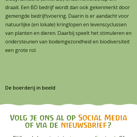
draait. Een BD bedrijf wordt dan ook gekenmerkt door
gemengde bedrijfsvoering. Daarin is er aandacht voor
natuurlijke (en lokale) kringlopen en levenscyclussen
van planten en dieren. Daarbij speelt het stimuleren en
ondersteunen van bodemgezondheid en biodiversiteit
een grote rol.
De boerderij in beeld
Volg je ons al op
Social Media
of via de
nieuwsbrief
?