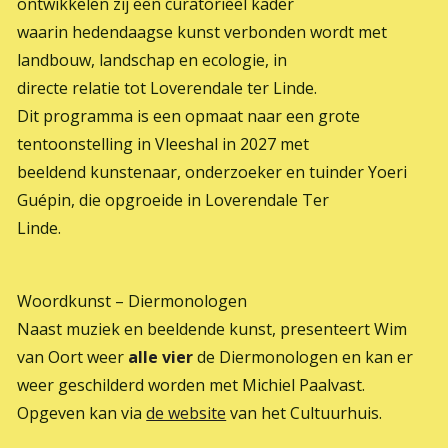
ontwikkelen zij een curatorieel kader
waarin hedendaagse kunst verbonden wordt met
landbouw, landschap en ecologie, in
directe relatie tot Loverendale ter Linde.
Waar ben je naar op zoek?
Dit programma is een opmaat naar een grote
tentoonstelling in Vleeshal in 2027 met
beeldend kunstenaar, onderzoeker en tuinder Yoeri
Guépin, die opgroeide in Loverendale Ter
Linde.
Woordkunst – Diermonologen
Naast muziek en beeldende kunst, presenteert Wim
van Oort weer
alle vier
de Diermonologen en kan er
weer geschilderd worden met Michiel Paalvast.
Opgeven kan via
de website
van het Cultuurhuis.