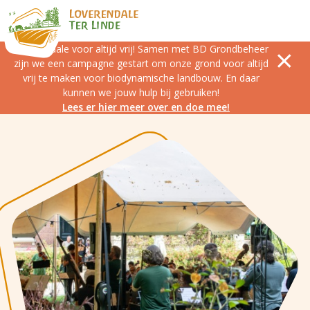
Loverendale voor altijd vrij! Samen met BD Grondbeheer
zijn we een campagne gestart om onze grond voor altijd
vrij te maken voor biodynamische landbouw. En daar
kunnen we jouw hulp bij gebruiken!
Lees er hier meer over en doe mee!