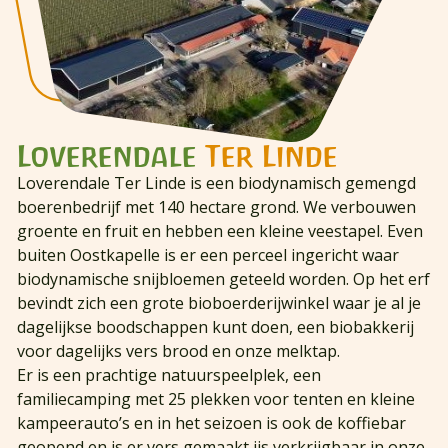
Loverendale
Ter Linde
Loverendale Ter Linde is een biodynamisch gemengd
boerenbedrijf met 140 hectare grond. We verbouwen
groente en fruit en hebben een kleine veestapel. Even
buiten Oostkapelle is er een perceel ingericht waar
biodynamische snijbloemen geteeld worden. Op het erf
bevindt zich een grote bioboerderijwinkel waar je al je
dagelijkse boodschappen kunt doen, een biobakkerij
voor dagelijks vers brood en onze melktap.
Er is een prachtige natuurspeelplek, een
familiecamping met 25 plekken voor tenten en kleine
kampeerauto’s en in het seizoen is ook de koffiebar
geopend en is er vers gemaakt ijs verkrijgbaar in onze