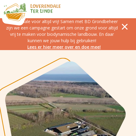
Loverendale voor altijd vrij! Samen met BD Grondbeheer
zijn we een campagne gestart om onze grond voor altijd
vrij te maken voor biodynamische landbouw. En daar
kunnen we jouw hulp bij gebruiken!
Lees er hier meer over en doe mee!