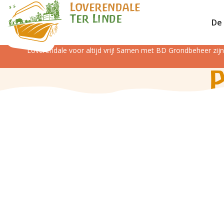
De 
Loverendale voor altijd vrij! Samen met BD Grondbeheer zi