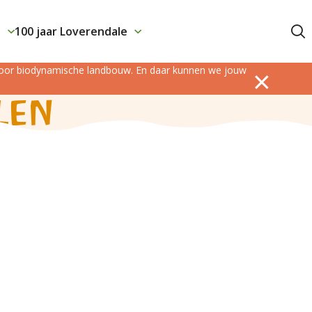
j
100 jaar Loverendale
Contact
 voor biodynamische landbouw. En daar kunnen we jouw
len