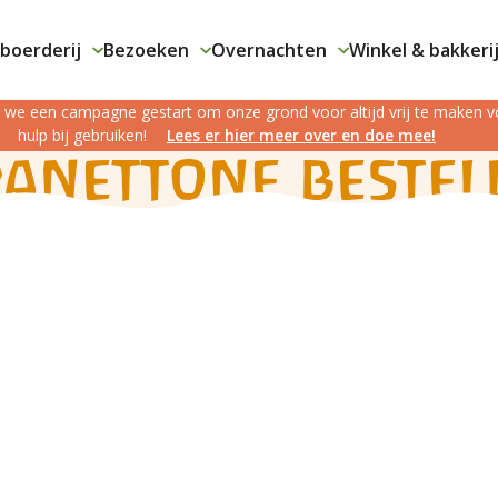
boerderij
Bezoeken
Overnachten
Winkel & bakkeri
jn we een campagne gestart om onze grond voor altijd vrij te maken
hulp bij gebruiken!
Lees er hier meer over en doe mee!
Panettone bestel