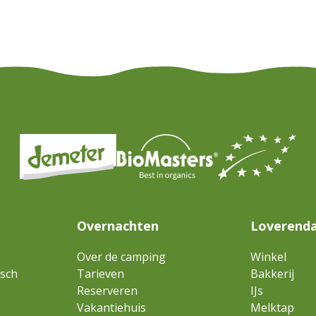
Overnachten
Loverenda
Over de camping
Winkel
isch
Tarieven
Bakkerij
Reserveren
IJs
Vakantiehuis
Melktap